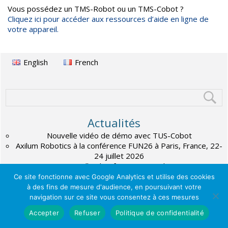
Vous possédez un TMS-Robot ou un TMS-Cobot ?
Cliquez ici pour accéder aux ressources d’aide en ligne de
votre appareil.
English
French
Actualités
Nouvelle vidéo de démo avec TUS-Cobot
Axilum Robotics à la conférence FUN26 à Paris, France, 22-
24 juillet 2026
Nouvelle plateforme TUS-Cobot
Ce site fonctionne avec Google Analytics et utilise des cookies
à des fins de mesure d'audience, en poursuivant votre
© 2011-2026 Axilum Robotics |
Mentions légales
|
Plan du site
navigation sur ce site vous consentez à ces mesures
|
Conditions générales de vente
|
Espace client
Accepter
Refuser
Politique de confidentialité