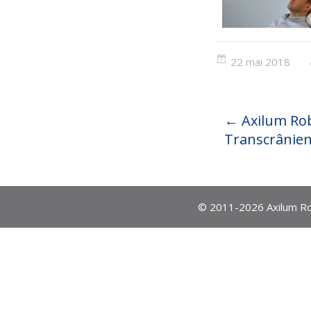
22 mai 2018
←
Axilum Rob
Transcrânien
© 2011-2026 Axilum Ro