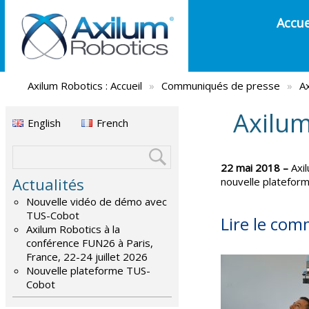
Accue
Axilum Robotics :
Accueil
»
Communiqués de presse
»
A
Axilum
English
French
22 mai 2018 –
Axil
Actualités
nouvelle plateform
Nouvelle vidéo de démo avec
TUS-Cobot
Lire le co
Axilum Robotics à la
conférence FUN26 à Paris,
France, 22-24 juillet 2026
Nouvelle plateforme TUS-
Cobot